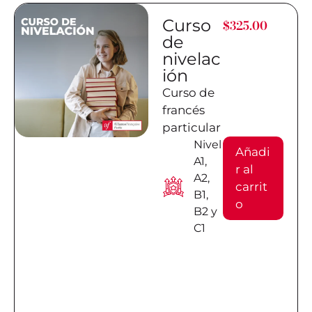
Curso
$
325.00
de
nivelac
ión
Curso de
francés
particular
Nivel
Añadi
A1,
r al
A2,
carrit
B1,
o
B2 y
C1