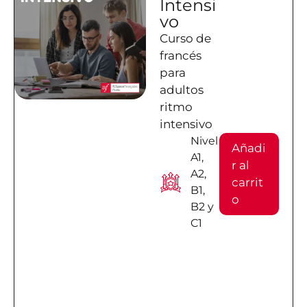
Intensi
vo
Curso de
francés
para
adultos
ritmo
intensivo
Nivel
Añadi
A1,
r al
A2,
carrit
B1,
o
B2 y
C1