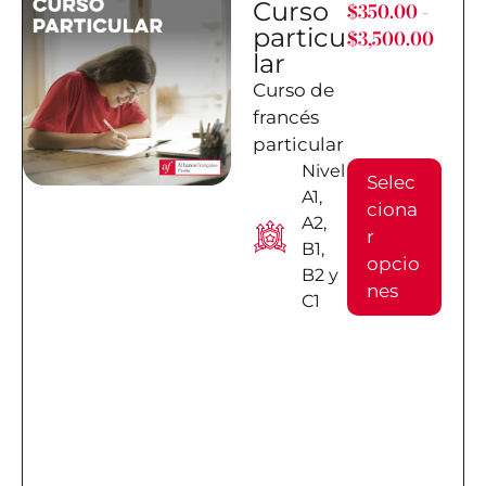
Curso
$
350.00
-
particu
$
3,500.00
lar
Curso de
francés
particular
Nivel
Selec
A1,
ciona
A2,
r
B1,
opcio
B2 y
nes
C1