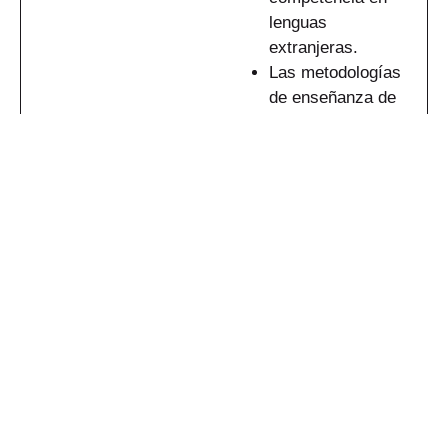
lenguas
extranjeras.
Las metodologías
de enseñanza de
lenguas: ¿qué
principios y qué
realidades en el
aula?
Elaborar una
secuencia
pedagógica
coherente y eficaz.
Encontrar y
explotar
documentos
auténticos para las
clases.
Elaborar y animar