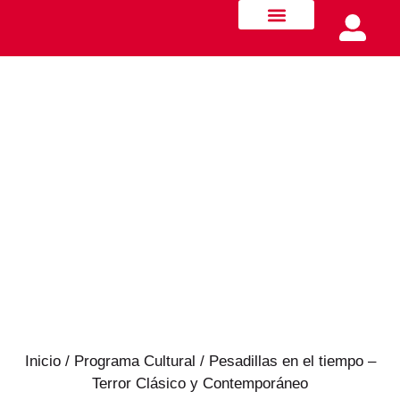
Quiénes somos
Innovación y Movilidad
Formación docente
Inicio
/
Programa Cultural
/ Pesadillas en el tiempo –
Terror Clásico y Contemporáneo