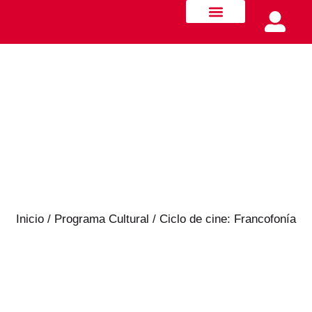
Quiénes somos
Innovación y Movilidad
Formación docente
Inicio
/
Programa Cultural
/ Ciclo de cine: Francofonía