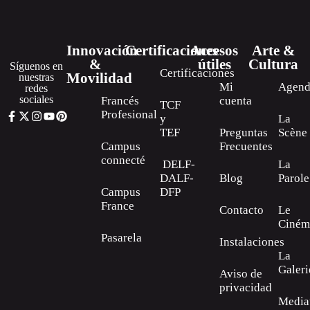
Innovación
Certificaciones
Accesos
Arte &
&
útiles
Cultura
Síguenos en
Certificaciones
Movilidad
nuestras
Mi
Agen
redes
sociales
Francés
cuenta
TCF
Profesional
y
La
TEF
Preguntas
Scène
Campus
Frecuentes
connecté
DELF-
La
DALF-
Blog
Parole
Campus
DFP
France
Contacto
Le
Ciném
Pasarela
Instalaciones
La
Galeri
Aviso de
privacidad
Media