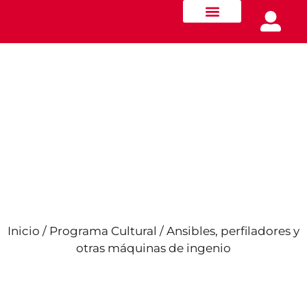
Quiénes somos
Innovación y Movilidad
Formación docente
Inicio
/
Programa Cultural
/ Ansibles, perfiladores y
otras máquinas de ingenio